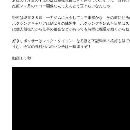
お腹の子が女の子なのは妊娠発覚後にすぐ判っていたそうだ 野村
妊娠２ヶ月のエコー画像なんてえんどう豆ぐらいなんじゃ…
野村は現在２８歳 一力ジムに入会して１年未満かな その前に他所
ボクシングキャリアは約２年の練習生 ボクシングを始めた目的はス
は個人競技だから仕事の都合などがあっても時間に融通が効くから
好きなボクサーはマイク・タイソン なるほど下記動画の格好も似
うむ、今宵の野村パパのパンチは一味違うぞ！
動画１５秒