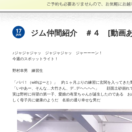
17
ジム仲間紹介 ＃４ [動画あ
JAN
♪ジャジャジャッ ジャジャジャッ ジャーーーン！
今週のスポッットライト！
野村幸男 練習生
「パパ！（withはーと）」 約１ヶ月ぶりの練習に玄関を入ってきた
「いやあー、そんな…大竹さん、デ..デヘヘヘヘ」 顔面土砂崩れ
実は野村に待望の第一子、愛娘の有里ちゃんが誕生したのである お
しく母子共に健康のようだ 名前の通り幸せな男だ