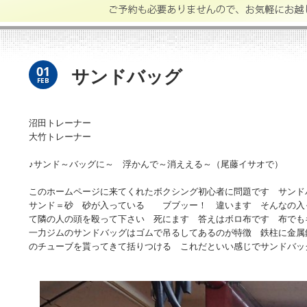
01
サンドバッグ
FEB
沼田トレーナー
大竹トレーナー
♪サンド～バッグに～ 浮かんで～消ええる～（尾藤イサオで）
このホームページに来てくれたボクシング初心者に問題です サンド
サンド＝砂 砂が入っている ブブッー！ 違います そんなの入
て隣の人の頭を殴って下さい 死にます 答えはボロ布です 布で
一力ジムのサンドバッグはゴムで吊るしてあるのが特徴 鉄柱に金属
のチューブを貰ってきて括りつける これだといい感じでサンドバ